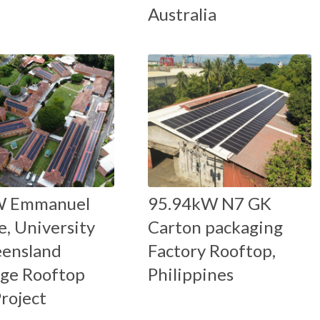
Australia
W Emmanuel
95.94kW N7 GK
e, University
Carton packaging
eensland
Factory Rooftop,
age Rooftop
Philippines
Project