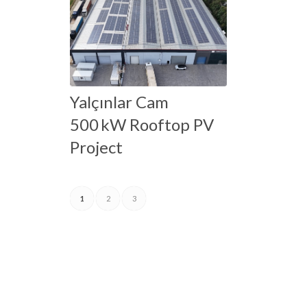
Yalçınlar Cam
500 kW Rooftop PV
Project
1
2
3