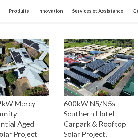
Produits
Innovation
Services et Assistance
Qu
2kW Mercy
600kW N5/N5s
nity
Southern Hotel
ntial Aged
Carpark & Rooftop
olar Project
Solar Project,