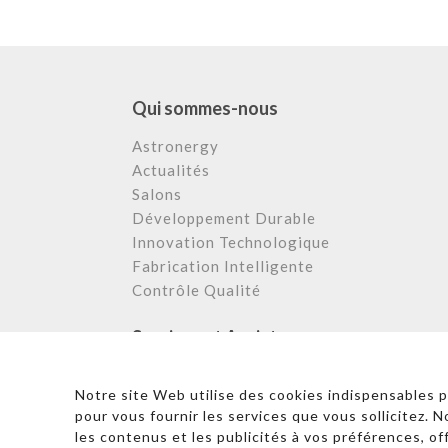
Qui sommes-nous
Astronergy
Actualités
Salons
Développement Durable
Innovation Technologique
Fabrication Intelligente
Contrôle Qualité
Services et Assistance
Centre de Téléchargement
Notre site Web utilise des cookies indispensables 
FAQ et Support
pour vous fournir les services que vous sollicitez. 
Cas Appliqués
les contenus et les publicités à vos préférences, of
Service Après Vente