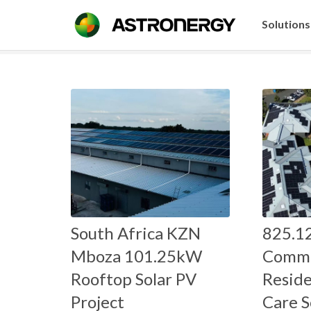
Solutions
South Africa KZN
825.1
Mboza 101.25kW
Commu
Rooftop Solar PV
Reside
Project
Care S