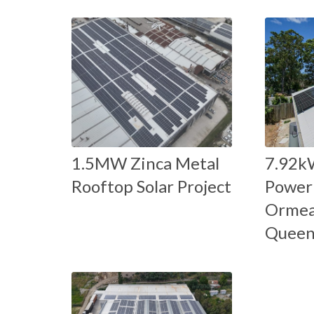
1.5MW Zinca Metal
7.92k
Rooftop Solar Project
Power 
Ormeau
Queen