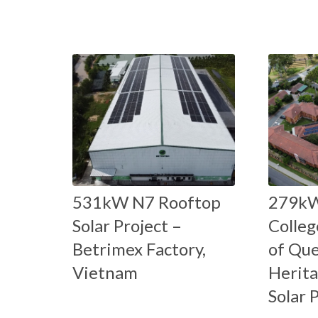
531kW N7 Rooftop
279k
Solar Project –
Colleg
Betrimex Factory,
of Qu
Vietnam
Herit
Solar 