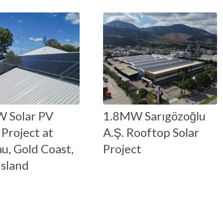
W Solar PV
1.8MW Sarıgözoğlu
Project at
A.Ş. Rooftop Solar
, Gold Coast,
Project
sland