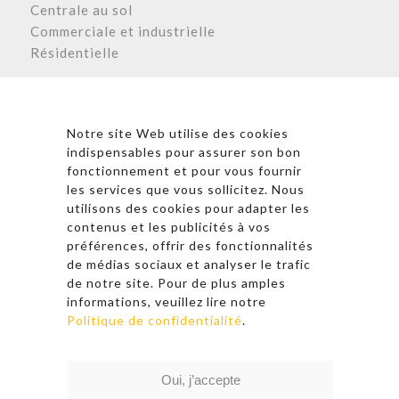
Centrale au sol
Commerciale et industrielle
Résidentielle
Astronergy N
ewsletter
Notre site Web utilise des cookies
indispensables pour assurer son bon
fonctionnement et pour vous fournir
les services que vous sollicitez. Nous
* En cliquant sur « S’inscrire », j’accepte la politique de
utilisons des cookies pour adapter les
confidentialité et les conditions d’utilisation
contenus et les publicités à vos
d’Astronergy.
préférences, offrir des fonctionnalités
de médias sociaux et analyser le trafic
Suivez-nous sur les réseaux sociaux
de notre site. Pour de plus amples
informations, veuillez lire notre
Politique de confidentialité
.
© 2026 Copyright – Astronergy
Oui, j’accepte
Liens rapides
|
Politique de confidentialité
|