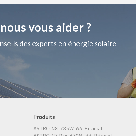
ous vous aider ?
seils des experts en énergie solaire
Produits
ASTRO N8-735W-66-Bifacial
ASTRO N7 Pro-670W-66-Bifacial