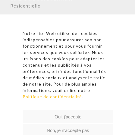
Résidentielle
Astronergy N
ewsletter
Notre site Web utilise des cookies
indispensables pour assurer son bon
fonctionnement et pour vous fournir
les services que vous sollicitez. Nous
* En cliquant sur « S’inscrire », j’accepte la politique de
utilisons des cookies pour adapter les
confidentialité et les conditions d’utilisation
contenus et les publicités à vos
d’Astronergy.
préférences, offrir des fonctionnalités
de médias sociaux et analyser le trafic
Suivez-nous sur les réseaux sociaux
de notre site. Pour de plus amples
informations, veuillez lire notre
Politique de confidentialité
.
© 2026 Copyright – Astronergy
Oui, j’accepte
Liens rapides
|
Politique de confidentialité
|
Conditions d’utilisation
Non, je n’accepte pas