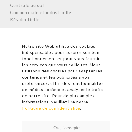
Centrale au sol
Commerciale et industrielle
Résidentielle
Astronergy N
ewsletter
Notre site Web utilise des cookies
indispensables pour assurer son bon
fonctionnement et pour vous fournir
les services que vous sollicitez. Nous
* En cliquant sur « S’inscrire », j’accepte la politique de
utilisons des cookies pour adapter les
confidentialité et les conditions d’utilisation
contenus et les publicités à vos
d’Astronergy.
préférences, offrir des fonctionnalités
de médias sociaux et analyser le trafic
Suivez-nous sur les réseaux sociaux
de notre site. Pour de plus amples
informations, veuillez lire notre
Politique de confidentialité
.
© 2026 Copyright – Astronergy
Oui, j’accepte