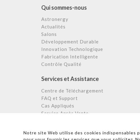
Qui sommes-nous
Astronergy
Actualités
Salons
Développement Durable
Innovation Technologique
Fabrication Intelligente
Contrôle Qualité
Services et Assistance
Centre de Téléchargement
FAQ et Support
Cas Appliqués
Service Après Vente
© 2026 Copyright – Astronergy
Notre site Web utilise des cookies indispensables 
pour vous fournir les services que vous sollicitez. 