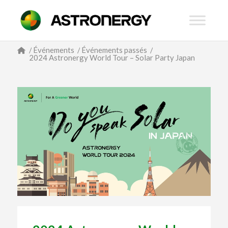
/
Événements
/
Événements passés
/
2024 Astronergy World Tour – Solar Party Japan