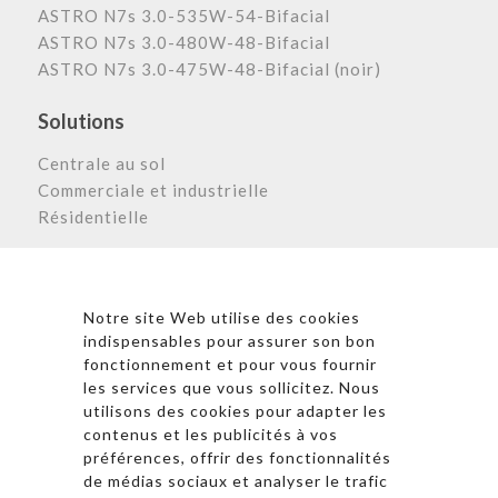
ASTRO N7s 3.0-535W-54-Bifacial
ASTRO N7s 3.0-480W-48-Bifacial
ASTRO N7s 3.0-475W-48-Bifacial (noir)
Solutions
Centrale au sol
Commerciale et industrielle
Résidentielle
Astronergy N
ewsletter
Notre site Web utilise des cookies
indispensables pour assurer son bon
fonctionnement et pour vous fournir
les services que vous sollicitez. Nous
* En cliquant sur « S’inscrire », j’accepte la politique de
utilisons des cookies pour adapter les
confidentialité et les conditions d’utilisation
contenus et les publicités à vos
d’Astronergy.
préférences, offrir des fonctionnalités
de médias sociaux et analyser le trafic
Suivez-nous sur les réseaux sociaux