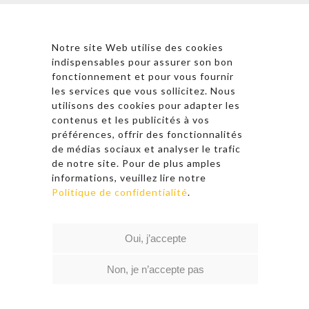
Astronergy N
ewsletter
Notre site Web utilise des cookies
indispensables pour assurer son bon
fonctionnement et pour vous fournir
les services que vous sollicitez. Nous
* En cliquant sur « S’inscrire », j’accepte la politique de
utilisons des cookies pour adapter les
confidentialité et les conditions d’utilisation
contenus et les publicités à vos
d’Astronergy.
préférences, offrir des fonctionnalités
de médias sociaux et analyser le trafic
Suivez-nous sur les réseaux sociaux
de notre site. Pour de plus amples
informations, veuillez lire notre
Politique de confidentialité
.
© 2026 Copyright – Astronergy
Oui, j’accepte
Liens rapides
|
Politique de confidentialité
|
Conditions d’utilisation
Non, je n’accepte pas