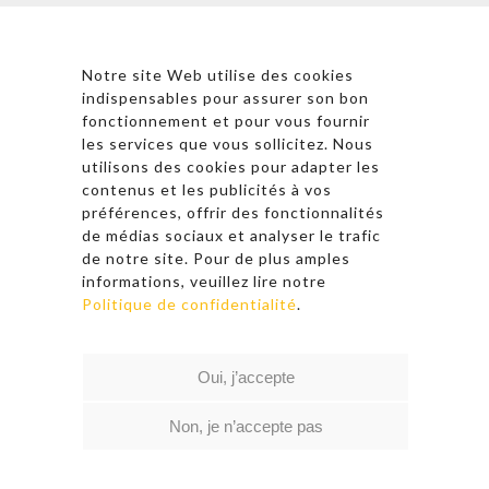
Astronergy N
ewsletter
Notre site Web utilise des cookies
indispensables pour assurer son bon
fonctionnement et pour vous fournir
les services que vous sollicitez. Nous
* En cliquant sur « S’inscrire », j’accepte la politique de
utilisons des cookies pour adapter les
confidentialité et les conditions d’utilisation
contenus et les publicités à vos
d’Astronergy.
préférences, offrir des fonctionnalités
de médias sociaux et analyser le trafic
Suivez-nous sur les réseaux sociaux
de notre site. Pour de plus amples
informations, veuillez lire notre
Politique de confidentialité
.
© 2026 Copyright – Astronergy
Oui, j’accepte
Liens rapides
|
Politique de confidentialité
|
Conditions d’utilisation
Non, je n’accepte pas