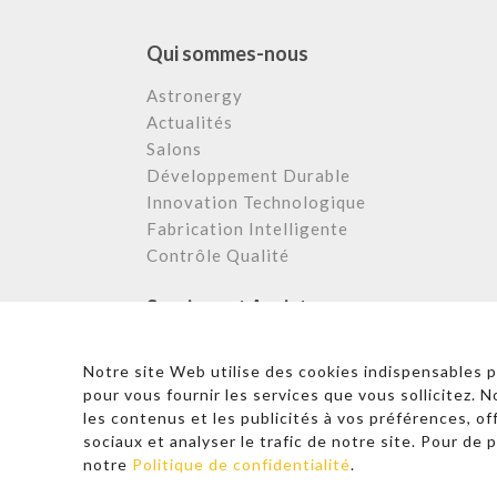
Qui sommes-nous
Astronergy
Actualités
Salons
Développement Durable
Innovation Technologique
Fabrication Intelligente
Contrôle Qualité
Services et Assistance
Centre de Téléchargement
Notre site Web utilise des cookies indispensables 
FAQ et Support
pour vous fournir les services que vous sollicitez. 
Cas Appliqués
les contenus et les publicités à vos préférences, of
Service Après Vente
sociaux et analyser le trafic de notre site. Pour de p
notre
Politique de confidentialité
.
© 2026 Copyright – Astronergy