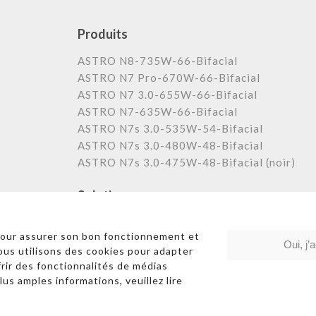
Produits
ASTRO N8-735W-66-Bifacial
ASTRO N7 Pro-670W-66-Bifacial
ASTRO N7 3.0-655W-66-Bifacial
ASTRO N7-635W-66-Bifacial
ASTRO N7s 3.0-535W-54-Bifacial
ASTRO N7s 3.0-480W-48-Bifacial
ASTRO N7s 3.0-475W-48-Bifacial (noir)
Solutions
Centrale au sol
pour assurer son bon fonctionnement et
Commerciale et industrielle
Oui, j’
Nous utilisons des cookies pour adapter
Résidentielle
frir des fonctionnalités de médias
lus amples informations, veuillez lire
Liens rapides
|
Poli