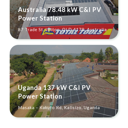
Australia 78.48 kW C&I PV
Power Station
87 Trade St. Lytton, QLD 4178, Australia
Uganda 137 kW C&I PV
Power Station
Masaka – Kakuto Rd, Kalisizo, Uganda