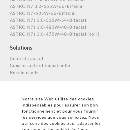
ASTRO N7 3.0-655W-66-Bifacial
ASTRO N7-635W-66-Bifacial
ASTRO N7s 3.0-535W-54-Bifacial
ASTRO N7s 3.0-480W-48-Bifacial
ASTRO N7s 3.0-475W-48-Bifacial (noir)
Solutions
Centrale au sol
Commerciale et industrielle
Résidentielle
Astronergy N
ewsletter
Notre site Web utilise des cookies
indispensables pour assurer son bon
fonctionnement et pour vous fournir
les services que vous sollicitez. Nous
* En cliquant sur « S’inscrire », j’accepte la politique de
utilisons des cookies pour adapter les
confidentialité et les conditions d’utilisation
contenus et les publicités à vos
d’Astronergy.