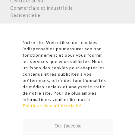
Centrale au sol
Commerciale et industrielle
Résidentielle
Astronergy N
ewsletter
Notre site Web utilise des cookies
indispensables pour assurer son bon
fonctionnement et pour vous fournir
les services que vous sollicitez. Nous
* En cliquant sur « S’inscrire », j’accepte la politique de
utilisons des cookies pour adapter les
confidentialité et les conditions d’utilisation
contenus et les publicités à vos
d’Astronergy.
préférences, offrir des fonctionnalités
de médias sociaux et analyser le trafic
Suivez-nous sur les réseaux sociaux
de notre site. Pour de plus amples
informations, veuillez lire notre
Politique de confidentialité
.
© 2026 Copyright – Astronergy
Oui, j’accepte
Liens rapides
|
Politique de confidentialité
|